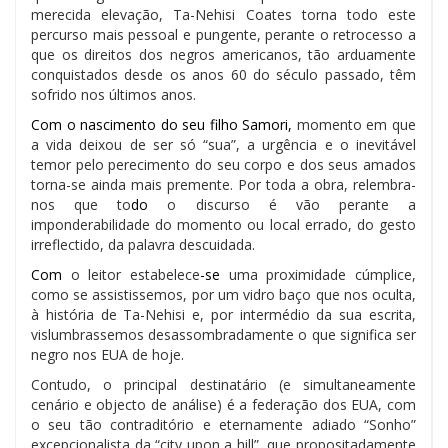
merecida elevação, Ta-Nehisi Coates torna todo este
percurso mais pessoal e pungente, perante o retrocesso a
que os direitos dos negros americanos, tão arduamente
conquistados desde os anos 60 do século passado, têm
sofrido nos últimos anos.
Com o nascimento do seu filho Samori,
momento em que
a vida deixou de ser só “sua”, a urgência e o inevitável
temor pelo perecimento do seu corpo e dos seus amados
torna-se ainda mais premente. Por toda a obra, relembra-
nos que to
do
o discurso é vão perante a
imponderabilidade do momento ou local errado, do gesto
irreflectido, da palavra descuidada.
Com
o leitor estabelece
-se
uma proximidade cúmplice,
como se assistissemos, por um vidro baço que nos oculta,
à história de Ta-Nehisi e, por intermédio da sua escrita,
vislumbrassemos desassombradamente o que significa ser
negro nos EUA de hoje.
Contudo, o principal destinatário (e simultaneamente
cenário e objecto de análise) é a federação dos EUA, com
o seu tão contraditório e eternamente adiado “Sonho”
excepcionalista da “city upon a hill”, que propositadamente