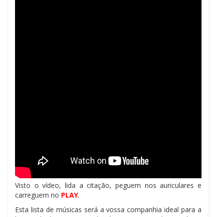
Visto o vídeo, lida a citação, peguem nos auriculares e
carreguem no
PLAY
.
Esta lista de músicas será a vossa companhia ideal para a