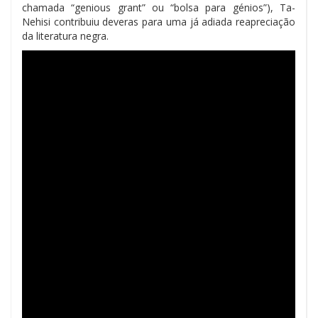
chamada “genious grant” ou “bolsa para génios”), Ta-
Nehisi contribuiu deveras para uma já adiada reapreciação
da literatura negra.