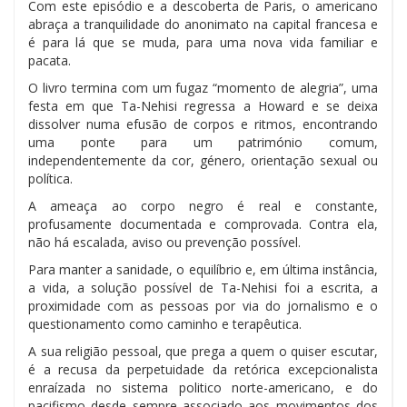
Com este episódio e a descoberta de Paris, o americano
abraça a tranquilidade do anonimato na capital francesa e
é para lá que se muda, para uma nova vida familiar e
pacata.
O livro termina com um fugaz “momento de alegria”, uma
festa em que Ta-Nehisi regressa a Howard e se deixa
dissolver numa efusão de corpos e ritmos, encontrando
uma ponte para um património comum,
independentemente da cor, género, orientação sexual ou
política.
A ameaça ao corpo negro é real e constante,
profusamente documentada e comprovada. Contra ela,
não há escalada, aviso ou prevenção possível.
Para manter a sanidade, o equilíbrio e, em última instância,
a vida, a solução possível de Ta-Nehisi foi a escrita, a
proximidade com as pessoas por via do jornalismo e o
questionamento como caminho e terapêutica.
A sua religião pessoal, que prega a quem o quiser escutar,
é a recusa da perpetuidade da retórica excepcionalista
enraízada no sistema politico norte-americano, e do
pacifismo desde sempre associado aos movimentos dos