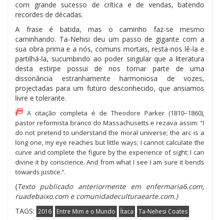
com grande sucesso de crítica e de vendas, batendo
recordes de décadas.
A frase é batida, mas o caminho faz-se mesmo
caminhando. Ta-Nehisi deu um passo de gigante com a
sua obra prima e a nós, comuns mortais, resta-nos lê-la e
partilhá-la, sucumbindo ao poder singular que a literatura
desta estirpe possui de nos tornar parte de uma
dissonância estranhamente harmoniosa de vozes,
projectadas para um futuro desconhecido, que ansiamos
livre e tolerante.

i
A citação completa é de Theodore Parker (1810–1860),
pastor reformista branco do Massachusetts e rezava assim: “I
do not pretend to understand the moral universe; the arc is a
long one, my eye reaches but little ways; I cannot calculate the
curve and complete the figure by the experience of sight; I can
divine it by conscience. And from what I see I am sure it bends
towards justice.”.
(
Texto publicado anteriormente em enfermaria6.com,
ruadebaixo.com e comunidadeculturaearte.com.)
TAGS:
2016
Entre Mim e o Mundo
Ítaca
Ta-Nehesi Coates