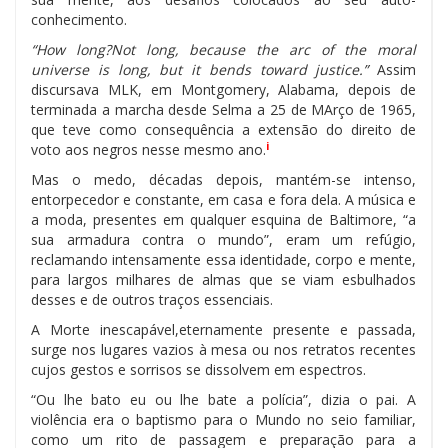
conhecimento.
“How long?Not long, because the arc of the moral
universe is long, but it bends toward justice.”
Assim
discursava MLK, em Montgomery, Alabama, depois de
terminada a marcha desde Selma a 25 de MArço de 1965,
que teve como consequência a extensão do direito de
i
voto aos negros nesse mesmo ano.
Mas o medo, décadas depois, mantém-se intenso,
entorpecedor e constante, em casa e fora dela. A música e
a moda, presentes em qualquer esquina de Baltimore, “a
sua armadura contra o mundo”, eram um refúgio,
reclamando intensamente essa identidade, corpo e mente,
para largos milhares de almas que se viam esbulhados
desses e de outros traços essenciais.
A Morte inescapável,eternamente presente e passada,
surge nos lugares vazios à mesa ou nos retratos recentes
cujos gestos e sorrisos se dissolvem em espectros.
“Ou lhe bato eu ou lhe bate a polícia”, dizia o pai. A
violência era o baptismo para o Mundo no seio familiar,
como um rito de passagem e preparação para a