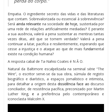
perda do corpo.”
Empatia. O ingrediente secreto das vidas e das literaturas
que contam. Sobrevalorizada ou essencial à sobrevivência?
Será
ainda relevante
na sociedade
de hoje,
sustentada por
uma rede de relações artificialmente mediadas
?
E perante
a sua ausência
,
valerá a pena sustentar as mentiras tantas
vezes ditas, até que se tornem verdade? Valerá a pena
continuar a lutar, pacifica e resilientemente, esperando que
cesse a injustiça e o ataque ao que de mais fu
nda
mental
existe na condição humana?
A resposta cabal de Ta-Nahisi Coates é N Ã O.
Natural da Baltimore escalpelizada na seminal série “The
Wire”, o escritor serve-se da sua obra, súmula de registo
biográfico e diarístico, a espaços jornalístico e intimista,
para detalhar a origem desta
dissidência face ao
discurso
conciliador, de resistência pacífica, preconizado por Martin
Luther King,
e
a preferência pelo contemporâneo e
iconoclasta Malcolm X.