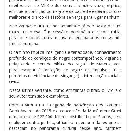
direitos civis de MLK e dos seus discípulos: vazio, elíptico,
em que a condição do negro é de paciente espera por dias
melhores e o arco da História se verga para lugar nenhum.
Não vai haver um melhor amanhã e já não basta dar um
murro na mesa. É necessário derrubá-la e reconstrui-la,
para que todos tenham lugares equiparados na grande
família humana.
O caminho implica inteligência e tenacidade, conhecimento
profundo da condição do negro contemporâneo, vigilância
(adaptando o sentido bíblico do “vigiai” de Mateus, aqui
para escapar à tentação de seguir os impulsos mais
primários da violência e da vingança) e intervenção social e
cívica.
Nesta última vertente, como em tantas outras, o livro e o
seu autor têm sido exemplares.
Com a vitória na categoria de não-ficção dos National
Book Awards de 2015 e a concessão da MacCarthur Grant
(uma bolsa de 625.000 dólares, distribuída por 5 anos, sem
qualquer contra partida, atribuída a personalidades que se
destacam no panorama cultural desse ano, também