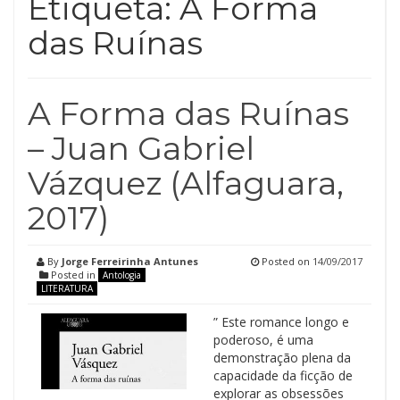
Etiqueta:
A Forma
das Ruínas
A Forma das Ruínas
– Juan Gabriel
Vázquez (Alfaguara,
2017)
By
Jorge Ferreirinha Antunes
Posted on
14/09/2017
Posted in
Antologia
LITERATURA
” Este romance longo e
poderoso, é uma
demonstração plena da
capacidade da ficção de
explorar as obsessões