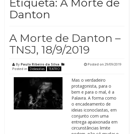
Etiqueta:
A Morte de
Danton
A Morte de Danton –
TNSJ, 18/9/2019
By
Paulo Ribeiro da Silva
Posted on
29/09/2019
Posted in
Didascálias
TEATRO
Mas o verdadeiro
protagonista, para o
bem e para o mal, é a
Palavra. A forma como
o encadeamento de
ideias iconoclastas, em
conjunto com uma
entrega apaixonada em
circunstâncias limite
podem, não só mudar o