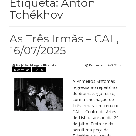
Etiqueta:
Anton
Tchékhov
As Três Irmãs – CAL,
16/07/2025
By
Júlio Magro
Posted in
Posted on
16/07/2025
Didascálias
TEATRO
A Primeiros Sintomas
regressa ao repertório
do dramaturgo russo,
com a encenação de
Três Irmãs, em cena no
CAL – Centro de Artes
de Lisboa até ao dia 20
de julho. Trata-se da
penúltima peça de
Tchékhov, estreada