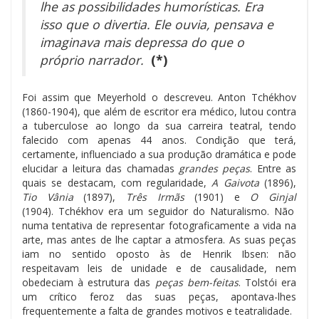
lhe as possibilidades humorísticas. Era
isso que o divertia. Ele ouvia, pensava e
imaginava mais depressa do que o
próprio narrador.
(*)
Foi assim que Meyerhold o descreveu. Anton Tchékhov
(1860-1904), que além de escritor era médico, lutou contra
a tuberculose ao longo da sua carreira teatral, tendo
falecido com apenas 44 anos. Condição que terá,
certamente, influenciado a sua produção dramática e pode
elucidar a leitura das chamadas
grandes peças
. Entre as
quais se destacam, com regularidade,
A Gaivota
(1896),
Tio Vânia
(1897),
Três Irmãs
(1901) e
O Ginjal
(1904).
Tchékhov era um seguidor do Naturalismo. Não
numa tentativa de representar fotograficamente a vida na
arte, mas antes de lhe captar a atmosfera. As suas peças
iam no sentido oposto às de Henrik Ibsen: não
respeitavam leis de unidade e de causalidade, nem
obedeciam à estrutura das
peças bem-feitas
. Tolstói era
um crítico feroz das suas peças, apontava-lhes
frequentemente a falta de grandes motivos e teatralidade.