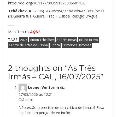
https://doi.org/10.1177/003591576305601136
Tchékhov, A.
(2006).
A Gaivota ; O tio Vânia ; Três irmãs
(N. Guerra & F. Guerra, Trad.). Lisboa: Relógio D’Água.
____
Mais Teatro
AQUI
TAGS:
2025
Anton Tchékhov
As Três Irmãs
Bruno Bravo
Centro de Artes de Lisboa
Crítica
Primeiros Sintomas
2 thoughts on “
As Três
Irmãs – CAL, 16/07/2025
”
Leonel Ventorim
diz:
27/03/2026 às 12:21
Olá Intro.
Não estão a precisar de um crítico de teatro? Essa
espécie em perigo de extinção.