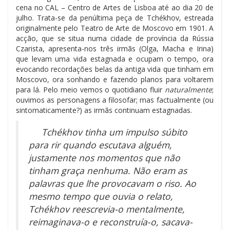
cena no CAL – Centro de Artes de Lisboa até ao dia 20 de
julho. Trata-se da penúltima peça de Tchékhov, estreada
originalmente pelo Teatro de Arte de Moscovo em 1901. A
acção, que se situa numa cidade de província da Rússia
Czarista, apresenta-nos três irmãs (Olga, Macha e Irina)
que levam uma vida estagnada e ocupam o tempo, ora
evocando recordações belas da antiga vida que tinham em
Moscovo, ora sonhando e fazendo planos para voltarem
para lá. Pelo meio vemos o quotidiano fluir
naturalmente
;
ouvimos as personagens a filosofar; mas factualmente (ou
sintomaticamente?) as irmãs continuam estagnadas.
Tchékhov tinha um impulso súbito
para rir quando escutava alguém,
justamente nos momentos que não
tinham graça nenhuma. Não eram as
palavras que lhe provocavam o riso. Ao
mesmo tempo que ouvia o relato,
Tchékhov reescrevia-o mentalmente,
reimaginava-o e reconstruía-o, sacava-