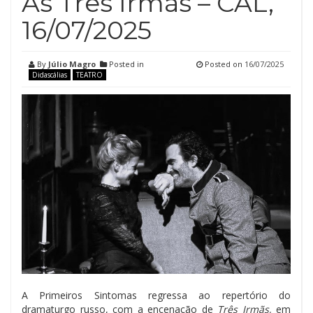
As Três Irmãs – CAL,
16/07/2025
By
Júlio Magro
Posted in
Posted on
16/07/2025
Didascálias
TEATRO
A Primeiros Sintomas regressa ao repertório do
dramaturgo russo, com a encenação de
Três Irmãs,
em