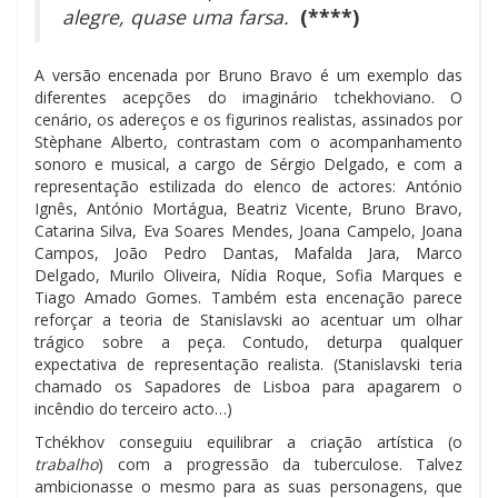
alegre, quase uma farsa.
(****)
A versão encenada por Bruno Bravo é um exemplo das
diferentes acepções do imaginário tchekhoviano. O
cenário, os adereços e os figurinos realistas, assinados por
Stèphane Alberto, contrastam com o acompanhamento
sonoro e musical, a cargo de Sérgio Delgado, e com a
representação estilizada do elenco de actores: António
Ignês, António Mortágua, Beatriz Vicente, Bruno Bravo,
Catarina Silva, Eva Soares Mendes, Joana Campelo, Joana
Campos, João Pedro Dantas, Mafalda Jara, Marco
Delgado, Murilo Oliveira, Nídia Roque, Sofia Marques e
Tiago Amado Gomes. Também esta encenação parece
reforçar a teoria de Stanislavski ao acentuar um olhar
trágico sobre a peça. Contudo, deturpa qualquer
expectativa de representação realista. (Stanislavski teria
chamado os Sapadores de Lisboa para apagarem o
incêndio do terceiro acto…)
Tchékhov conseguiu equilibrar a criação artística (o
trabalho
) com a progressão da tuberculose. Talvez
ambicionasse o mesmo para as suas personagens, que