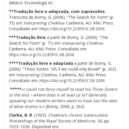
México: Escenología AC.
**
Tradução livre e adaptada, com supressões.
Transcrita de Borny, G. (2006). “The Search for Form” (p.
75) em
Interpreting Chekhov
. Canberra, AU: ANU Press.
Consultado em:
https://doi.org/10.22459/IC.08.2006
***
Tradução livre
a partir de Borny, G. (2006). “The
Search for Form” (p. 71) em
Interpreting Chekhov
.
Canberra, AU: ANU Press. Consultado em:
https://doi.org/10.22459/IC.08.2006
****
Tradução livre e adaptada
a partir de Borny, G.
(2006). “Three Sisters: ‘Oh if we could only know!’” (p. 202)
em
Interpreting Chekhov
. Canberra, AU: ANU Press.
Consultado em:
https://doi.org/10.22459/IC.08.2006
*****
«
I could not force myself to read his Three Sisters
to the end – where does it all lead us to? Generally
speaking our modern writers seem to have lost the idea
of what drama is
.» (Borny, 2006, p. 202).
Clarke, B. R.
(1963).
Chekhov’s chronic tuberculosis
.
Proceedings of the Royal Society of Medicine, 56
, pp.
1023–1026. Disponível em: