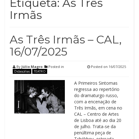
Etiqueta:
As Três
Irmãs
As Três Irmãs – CAL,
16/07/2025
By
Júlio Magro
Posted in
Posted on
16/07/2025
Didascálias
TEATRO
A Primeiros Sintomas
regressa ao repertório
do dramaturgo russo,
com a encenação de
Três Irmãs, em cena no
CAL – Centro de Artes
de Lisboa até ao dia 20
de julho. Trata-se da
penúltima peça de
Tchékhov, estreada