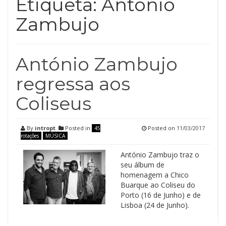
Etiqueta:
António
Zambujo
António Zambujo
regressa aos
Coliseus
By
intropt
Posted in
Posted on
11/03/2017
45
rotações
MÚSICA
António Zambujo traz o
seu álbum de
homenagem a Chico
Buarque ao Coliseu do
Porto (16 de Junho) e de
Lisboa (24 de Junho).