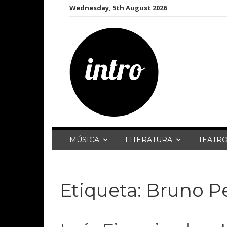
Skip
Wednesday, 5th August 2026
to
content
MÚSICA
LITERATURA
TEATR
Etiqueta:
Bruno P