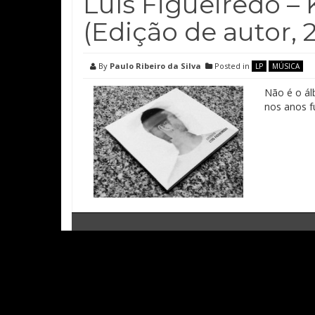
Luís Figueiredo –
(Edição de autor, 
By
Paulo Ribeiro da Silva
Posted in
LP
MÚSICA
Não é o álb
nos anos f