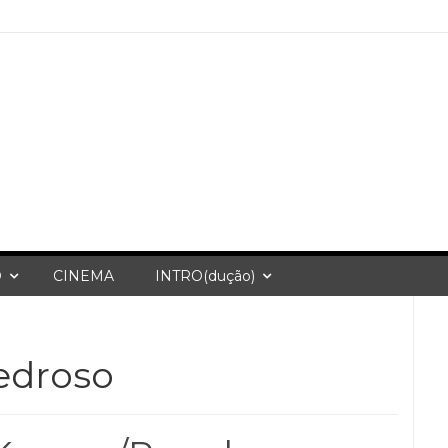
O
CINEMA
INTRO(dução)
edroso