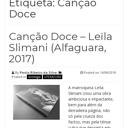
Etiqueta:
Canção
Doce
Canção Doce – Leïla
Slimani (Alfaguara,
2017)
By
Paulo Ribeiro da Silva
Posted on
14/08/2018
Posted in
Antologia
LITERATURA
A marroquina Leïla
Slimani criou uma obra
ambiciosa e impactante,
bem para além da
derradeira página, não
só pela crueza dos
factos, mas pela ténue
culpa que desperta em