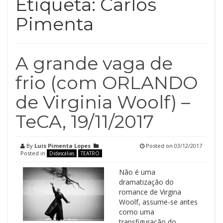
Etiqueta:
Carlos
Pimenta
A grande vaga de
frio (com ORLANDO
de Virginia Woolf) –
TeCA, 19/11/2017
By
Luis Pimenta Lopes
Posted on
03/12/2017
Posted in
Didascálias
TEATRO
Não é uma
dramatização do
romance de Virgina
Woolf, assume-se antes
como uma
transfiguração do