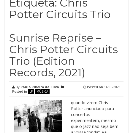
Etiqueta:
Chris
Potter Circuits Trio
Sunrise Reprise –
Chris Potter Circuits
Trio (Edition
Records, 2021)
By
Paulo Ribeiro da Silva
Posted on
14/05/2021
Posted in
LP
MÚSICA
quando virem Chris
Potter anunciado para
concertos
experimentem, mesmo
que o Jazz não seja bem
a vossa “onda”. Vai