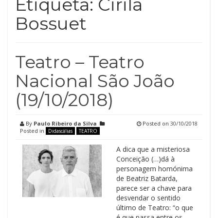
Etiqueta:
Cirila
Bossuet
Teatro – Teatro
Nacional São João
(19/10/2018)
By
Paulo Ribeiro da Silva
Posted on
30/10/2018
Posted in
Didascálias
TEATRO
A dica que a misteriosa
Conceição (…)dá à
personagem homónima
de Beatriz Batarda,
parece ser a chave para
desvendar o sentido
último de Teatro: “o que
é que passa entre os