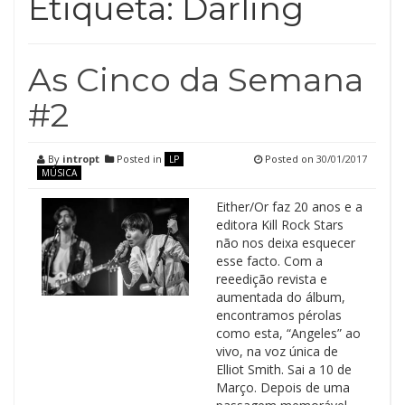
Etiqueta:
Darling
As Cinco da Semana
#2
By
intropt
Posted in
Posted on
30/01/2017
LP
MÚSICA
Either/Or faz 20 anos e a
editora Kill Rock Stars
não nos deixa esquecer
esse facto. Com a
reeedição revista e
aumentada do álbum,
encontramos pérolas
como esta, “Angeles” ao
vivo, na voz única de
Elliot Smith. Sai a 10 de
Março. Depois de uma