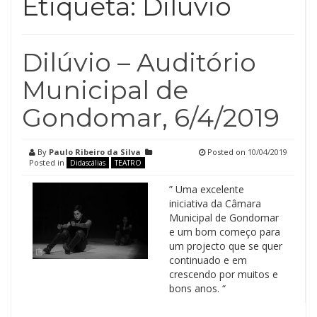
Etiqueta:
Dilúvio
Dilúvio – Auditório
Municipal de
Gondomar, 6/4/2019
By
Paulo Ribeiro da Silva
Posted on
10/04/2019
Posted in
Didascálias
TEATRO
” Uma excelente
iniciativa da Câmara
Municipal de Gondomar
e um bom começo para
um projecto que se quer
continuado e em
crescendo por muitos e
bons anos. “