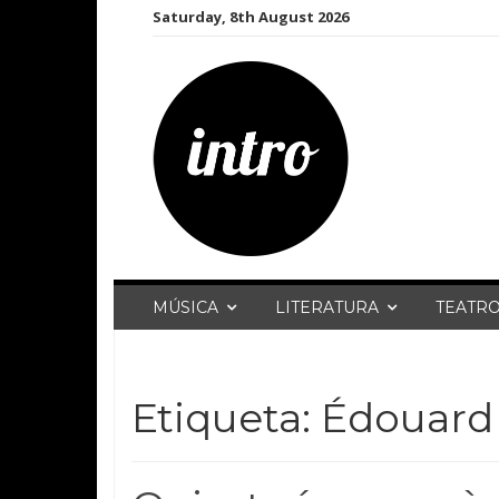
Skip
Saturday, 8th August 2026
to
content
MÚSICA
LITERATURA
TEATR
Etiqueta:
Édouard