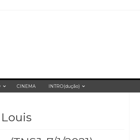
O
CINEMA
INTRO(dução)
 Louis