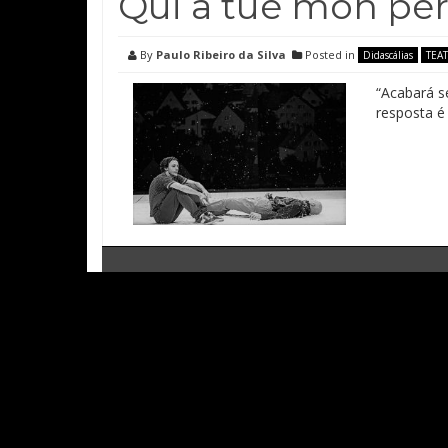
Qui a tué mon père
By
Paulo Ribeiro da Silva
Posted in
Didascálias
TEA
“Acabará s
resposta é