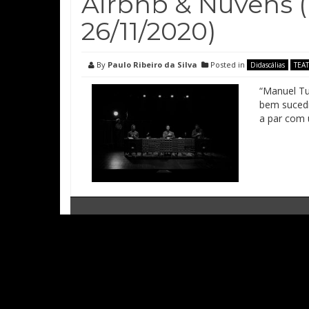
Airbnb & Nuvens (T
26/11/2020)
By
Paulo Ribeiro da Silva
Posted in
Didascálias
TEA
“Manuel T
bem sucedi
a par com 