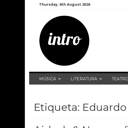
Skip
Thursday, 6th August 2026
to
content
MÚSICA
LITERATURA
TEATR
Etiqueta:
Eduardo