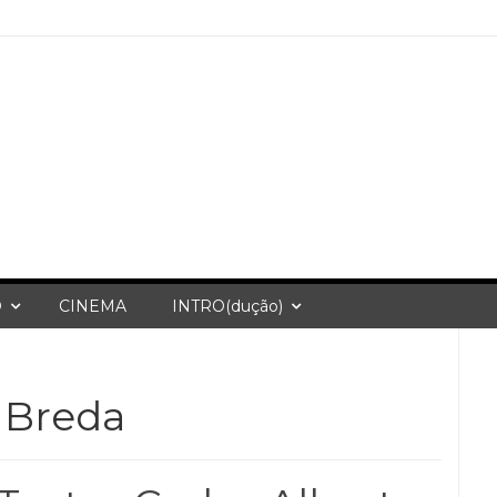
O
CINEMA
INTRO(dução)
 Breda