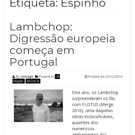
Etiqueta:
Espinho
Lambchop:
Digressão europeia
começa em
Portugal
By
intropt
Posted in
Posted on
25/12/2016
45
rotações
MÚSICA
Este ano, os Lambchop
surpreenderam os fãs
com FLOTUS (Merge,
2016), uma daquelas
obras inclassificáveis,
ausentes dos
numerosos
alinhamentos dos