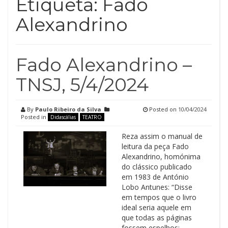
Etiqueta:
Fado
Alexandrino
Fado Alexandrino –
TNSJ, 5/4/2024
By
Paulo Ribeiro da Silva
Posted on
10/04/2024
Posted in
Didascálias
TEATRO
Reza assim o manual de
leitura da peça Fado
Alexandrino, homónima
do clássico publicado
em 1983 de António
Lobo Antunes: “Disse
em tempos que o livro
ideal seria aquele em
que todas as páginas
fossem espelhos: