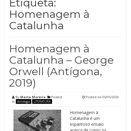
Etiqueta:
Homenagem à
Catalunha
Homenagem à
Catalunha – George
Orwell (Antígona,
2019)
By
Marta Moreira
Posted
Posted on
06/05/2020
in
Antologia
LITERATURA
Homenagem à
Catalunha é um
espantoso ensaio
acerca de como os