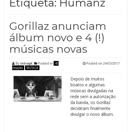
Etiqueta:
Humanz
Gorillaz anunciam
álbum novo e 4 (!)
músicas novas
By
intropt
Posted in
Posted on
24/03/2017
45
rotações
MÚSICA
Depois de muitos
boatos e algumas
músicas divulgadas na
rede sem a autorização
da banda, os Gorillaz
decidiram finalmente
divulgar o novo álbum.