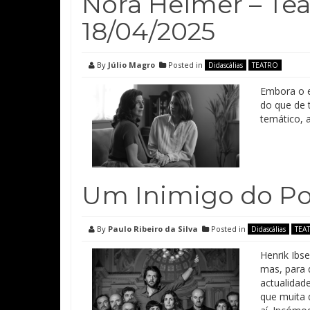
Nora Helmer – Tea
18/04/2025
By
Júlio Magro
Posted in
Didascálias
TEATRO
Embora o e
do que de 
temático, a
Um Inimigo do Povo
By
Paulo Ribeiro da Silva
Posted in
Didascálias
TEA
Henrik Ibs
mas, para 
actualidad
que muita 