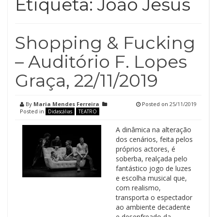
Etiqueta:
João Jesus
Shopping & Fucking
– Auditório F. Lopes
Graça, 22/11/2019
By
Maria Mendes Ferreira
Posted on
25/11/2019
Posted in
Didascálias
TEATRO
A dinâmica na alteração
dos cenários, feita pelos
próprios actores, é
soberba, realçada pelo
fantástico jogo de luzes
e escolha musical que,
com realismo,
transporta o espectador
ao ambiente decadente
e desenfreado da