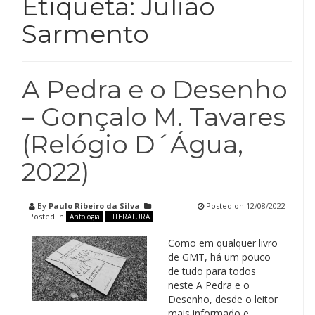
Etiqueta:
Julião
Sarmento
A Pedra e o Desenho
– Gonçalo M. Tavares
(Relógio D´Água,
2022)
By
Paulo Ribeiro da Silva
Posted on
12/08/2022
Posted in
Antologia
LITERATURA
Como em qualquer livro
de GMT, há um pouco
de tudo para todos
neste A Pedra e o
Desenho, desde o leitor
mais informado e