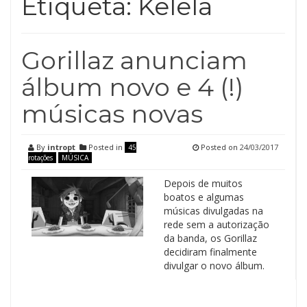
Etiqueta:
Kelela
Gorillaz anunciam
álbum novo e 4 (!)
músicas novas
By
intropt
Posted in
Posted on
24/03/2017
45
rotações
MÚSICA
Depois de muitos
boatos e algumas
músicas divulgadas na
rede sem a autorização
da banda, os Gorillaz
decidiram finalmente
divulgar o novo álbum.