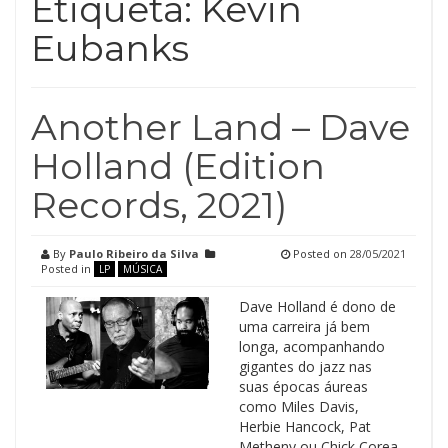
Etiqueta:
Kevin
Eubanks
Another Land – Dave
Holland (Edition
Records, 2021)
By
Paulo Ribeiro da Silva
Posted on
28/05/2021
Posted in
LP
MÚSICA
Dave Holland é dono de
uma carreira já bem
longa, acompanhando
gigantes do jazz nas
suas épocas áureas
como Miles Davis,
Herbie Hancock, Pat
Metheny ou Chick Corea.