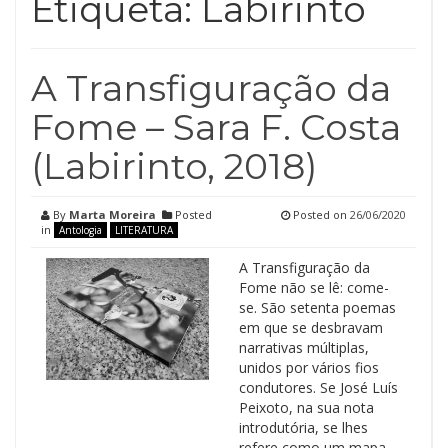
Etiqueta:
Labirinto
A Transfiguração da
Fome – Sara F. Costa
(Labirinto, 2018)
By
Marta Moreira
Posted
Posted on
26/06/2020
in
Antologia
LITERATURA
A Transfiguração da
Fome não se lê: come-
se. São setenta poemas
em que se desbravam
narrativas múltiplas,
unidos por vários fios
condutores. Se José Luís
Peixoto, na sua nota
introdutória, se lhes
refere como um mapa,