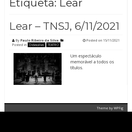
Etiqueta:
Lear
Lear – TNSJ, 6/11/2021
By
Paulo Ribeiro da Silva
Posted on
15/11/2021
Posted in
Didascálias
TEATRO
Um espectáculo
memorável a todos os
títulos.
Theme by
WPFig