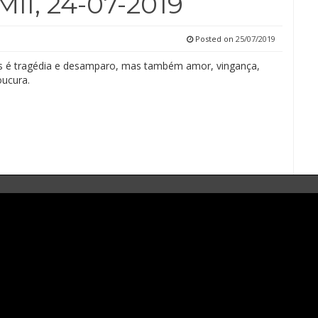
II, 24-07-2019
Posted on
25/07/2019
 é tragédia e desamparo, mas também amor, vingança,
oucura.