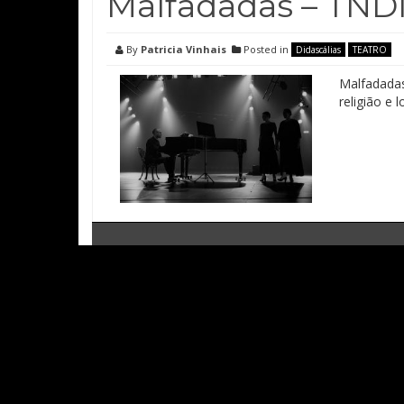
Malfadadas – TNDM
By
Patricia Vinhais
Posted in
Didascálias
TEATRO
Malfadadas
religião e l