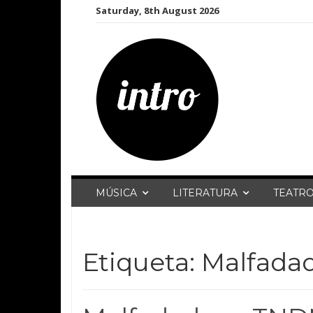
Skip
Saturday, 8th August 2026
to
content
MÚSICA
LITERATURA
TEATR
Etiqueta:
Malfada