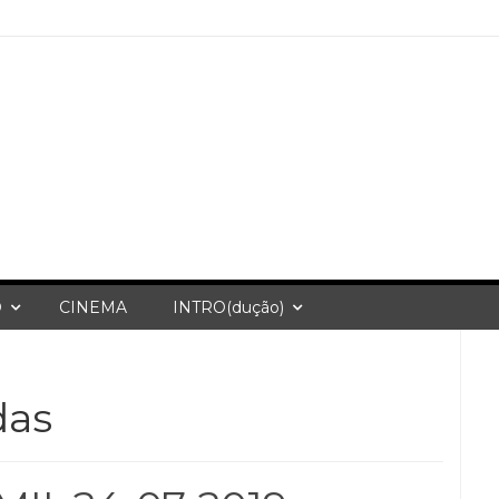
O
CINEMA
INTRO(dução)
das