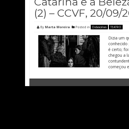
Catarina e a Belez
(2) – CCVF, 20/09/
By
Marta Moreira
Posted in
Didascálias
TEATRO
Dizia um q
conhecido 
é certo; f
chegou a l
contundent
começou e