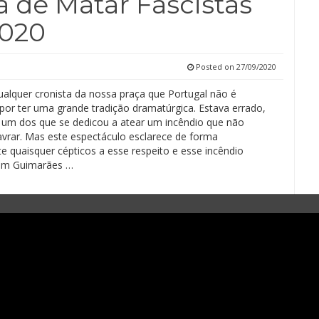
a de Matar Fascistas
2020
Posted on
27/09/2020
ualquer cronista da nossa praça que Portugal não é
por ter uma grande tradição dramatúrgica. Estava errado,
oi um dos que se dedicou a atear um incêndio que não
avrar. Mas este espectáculo esclarece de forma
e quaisquer cépticos a esse respeito e esse incêndio
m Guimarães …