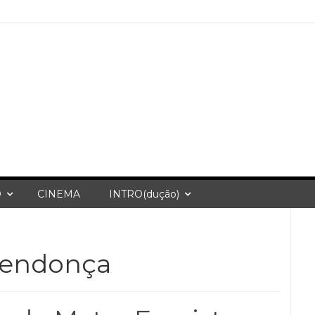
O
CINEMA
INTRO(dução)
endonça