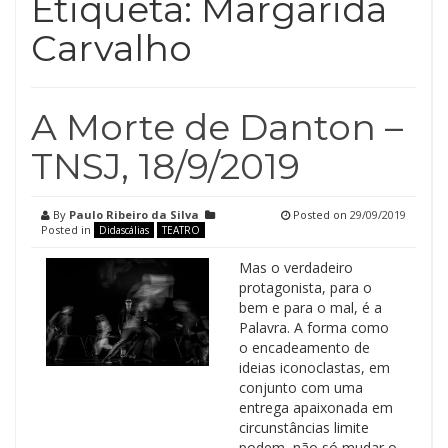
Etiqueta:
Margarida
Carvalho
A Morte de Danton –
TNSJ, 18/9/2019
By
Paulo Ribeiro da Silva
Posted on
29/09/2019
Posted in
Didascálias
TEATRO
Mas o verdadeiro
protagonista, para o
bem e para o mal, é a
Palavra. A forma como
o encadeamento de
ideias iconoclastas, em
conjunto com uma
entrega apaixonada em
circunstâncias limite
podem, não só mudar o