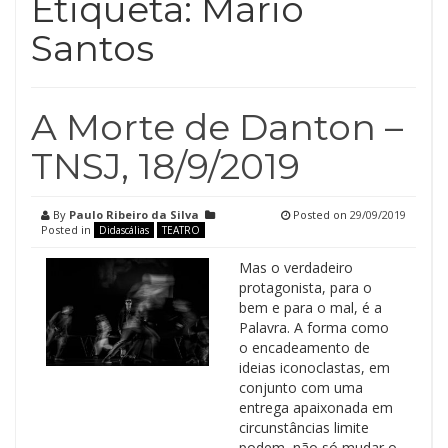
Etiqueta:
Mário
Santos
A Morte de Danton –
TNSJ, 18/9/2019
By
Paulo Ribeiro da Silva
Posted on
29/09/2019
Posted in
Didascálias
TEATRO
Mas o verdadeiro
protagonista, para o
bem e para o mal, é a
Palavra. A forma como
o encadeamento de
ideias iconoclastas, em
conjunto com uma
entrega apaixonada em
circunstâncias limite
podem, não só mudar o