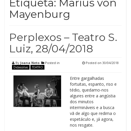
Etiqueta:
Marius von
Mayenburg
Perplexos – Teatro S.
Luiz, 28/04/2018
By
Joana Neto
Posted in
Posted on
30/04/2018
Didascálias
TEATRO
Entre gargalhadas
fortuitas, espanto, riso e
tédio, quedamo-nos
algures entre a angústia
dos minutos
intermináveis e a busca
vã de algo que redima o
espetáculo e, já agora,
nos resgate.