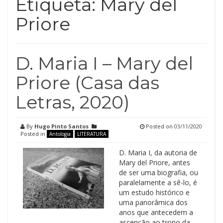
Etiqueta:
Mary del
Priore
D. Maria I – Mary del
Priore (Casa das
Letras, 2020)
By
Hugo Pinto Santos
Posted on
03/11/2020
Posted in
Antologia
LITERATURA
D. Maria I, da autoria de
Mary del Priore, antes
de ser uma biografia, ou
paralelamente a sê-lo, é
um estudo histórico e
uma panorâmica dos
anos que antecedem a
ascenção ao trono da