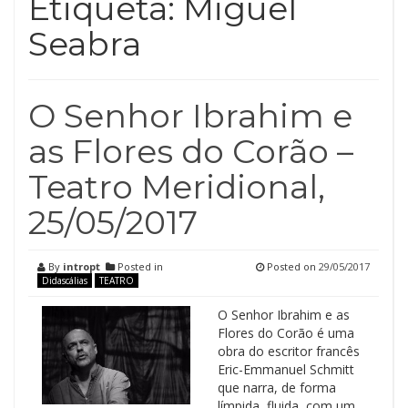
Etiqueta:
Miguel
Seabra
O Senhor Ibrahim e
as Flores do Corão –
Teatro Meridional,
25/05/2017
By
intropt
Posted in
Posted on
29/05/2017
Didascálias
TEATRO
O Senhor Ibrahim e as
Flores do Corão é uma
obra do escritor francês
Eric-Emmanuel Schmitt
que narra, de forma
límpida, fluida, com um