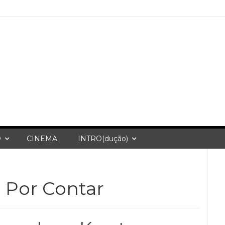
O
CINEMA
INTRO(dução)
 Por Contar