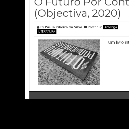
O Futuro Por Conta
(Objectiva, 2020)
By
Paulo Ribeiro da Silva
Posted in
Antologia
LITERATURA
Um livro in