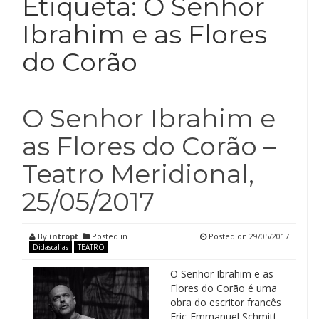
Etiqueta:
O Senhor
Ibrahim e as Flores
do Corão
O Senhor Ibrahim e
as Flores do Corão –
Teatro Meridional,
25/05/2017
By
intropt
Posted in
Posted on
29/05/2017
Didascálias
TEATRO
O Senhor Ibrahim e as
Flores do Corão é uma
obra do escritor francês
Eric-Emmanuel Schmitt