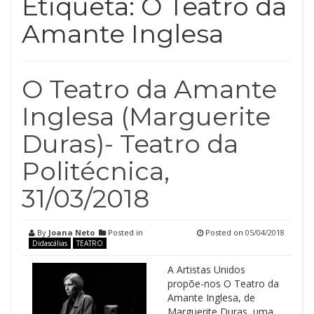
Etiqueta:
O Teatro da
Amante Inglesa
O Teatro da Amante
Inglesa (Marguerite
Duras)- Teatro da
Politécnica,
31/03/2018
By
Joana Neto
Posted in
Posted on
05/04/2018
Didascálias
TEATRO
A Artistas Unidos
propõe-nos O Teatro da
Amante Inglesa, de
Marguerite Duras, uma