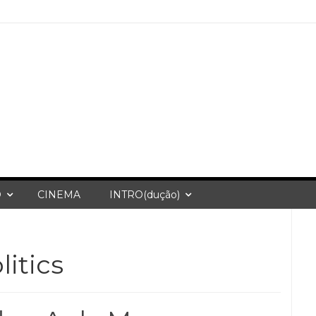
O
CINEMA
INTRO(dução)
litics