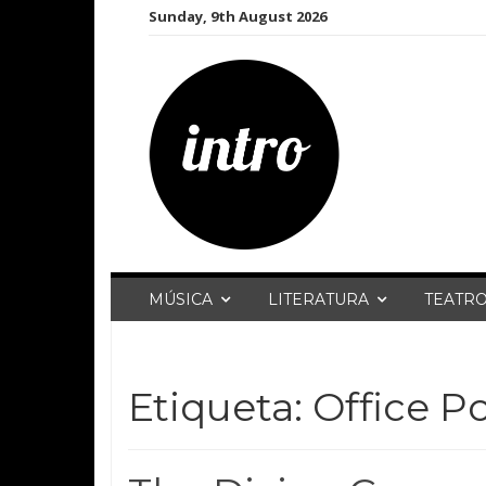
Skip
Sunday, 9th August 2026
to
content
MÚSICA
LITERATURA
TEATR
Etiqueta:
Office Po