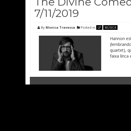
The Divine Comed
7/11/2019
By
Monica Travessa
Posted in
LP
MÚSICA
Hannon est
(lembrando
quartet), 
faixa lírica