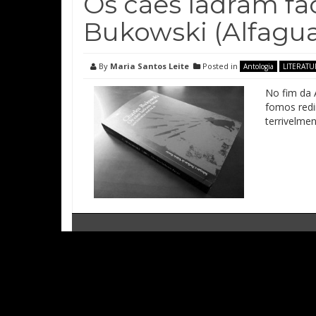
Os cães ladram fa
Bukowski (Alfagua
By
Maria Santos Leite
Posted in
Antologia
LITERATU
No fim da 
fomos redi
terrivelme