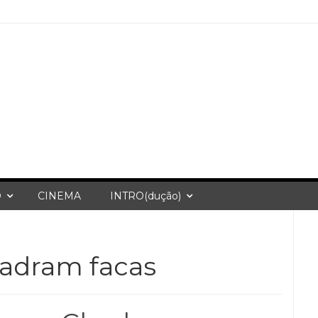
O
CINEMA
INTRO(dução)
ladram facas