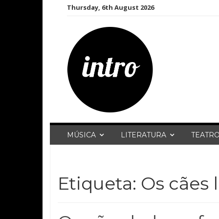
Skip
Thursday, 6th August 2026
to
content
MÚSICA
LITERATURA
TEATR
Etiqueta:
Os cães 