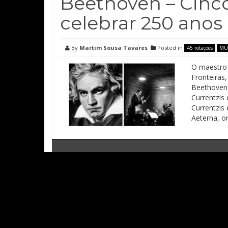
Beethoven – Cinco
celebrar 250 anos
By
Martim Sousa Tavares
Posted in
45 rotações
MÚ
O maestro 
Fronteiras
Beethoven 
Currentzis
Currentzis
Aeterna, o