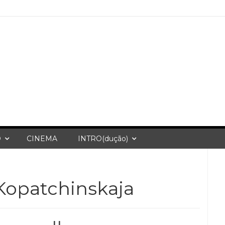
O
CINEMA
INTRO(dução)
 Kopatchinskaja