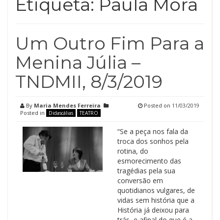
Etiqueta:
Paula Mora
Um Outro Fim Para a
Menina Júlia –
TNDMII, 8/3/2019
By
Maria Mendes Ferreira
Posted on
11/03/2019
Posted in
Didascálias
TEATRO
“Se a peça nos fala da
troca dos sonhos pela
rotina, do
esmorecimento das
tragédias pela sua
conversão em
quotidianos vulgares, de
vidas sem história que a
História já deixou para
trás, e afinal do que é a