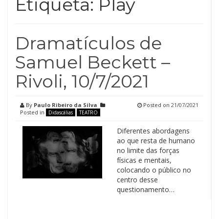
Etiqueta:
Play
Dramatículos de
Samuel Beckett –
Rivoli, 10/7/2021
By
Paulo Ribeiro da Silva
Posted on
21/07/2021
Posted in
Didascálias
TEATRO
Diferentes abordagens
ao que resta de humano
no limite das forças
físicas e mentais,
colocando o público no
centro desse
questionamento…