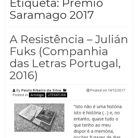
Etiqueta:
Prémio
Saramago 2017
A Resistência – Julián
Fuks (Companhia
das Letras Portugal,
2016)
By
Paulo Ribeiro da Silva
Posted on
14/12/2017
Posted in
Antologia
LITERATURA
“Isto não é uma história.
Isto é história (…) e, no
entanto, quase tudo o
que tenho ao meu
dispor é a memória,
noções fugazes de dias