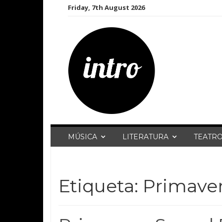
Skip
Friday, 7th August 2026
to
content
MÚSICA
LITERATURA
TEATR
Etiqueta:
Primave