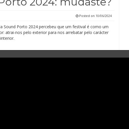
Porto 2024: mudaste?
Posted on
10/06/2024
a Sound Porto 2024 percebeu que um festival é como um
: atrai-nos pelo exterior para nos arrebatar pelo carácter
interior.