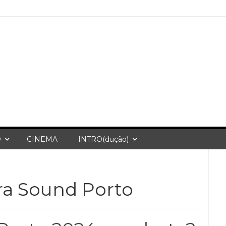
O
CINEMA
INTRO(dução)
ra Sound Porto