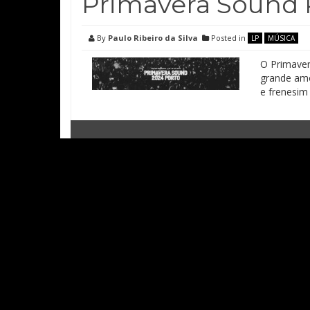
Primavera Sound 
By
Paulo Ribeiro da Silva
Posted in
LP
MÚSICA
O Primaver
grande amor
e frenesim 