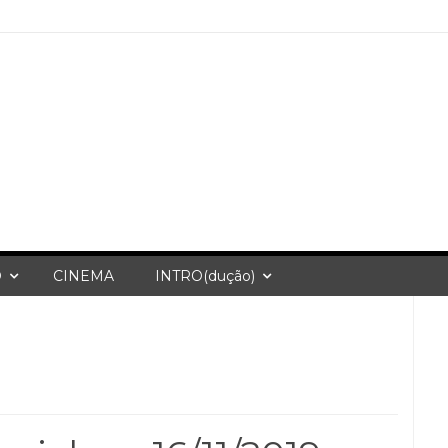
O
CINEMA
INTRO(dução)