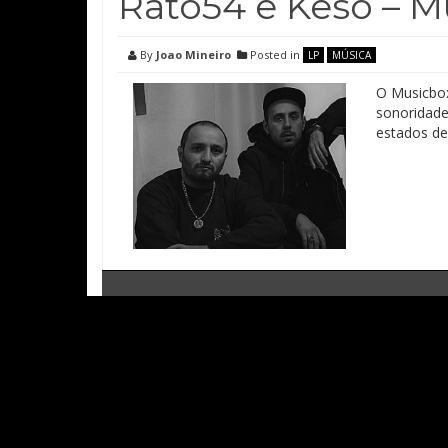
Rato54 e Keso – Mu
By
Joao Mineiro
Posted in
LP
MÚSICA
O Musicbox
sonoridade
estados de