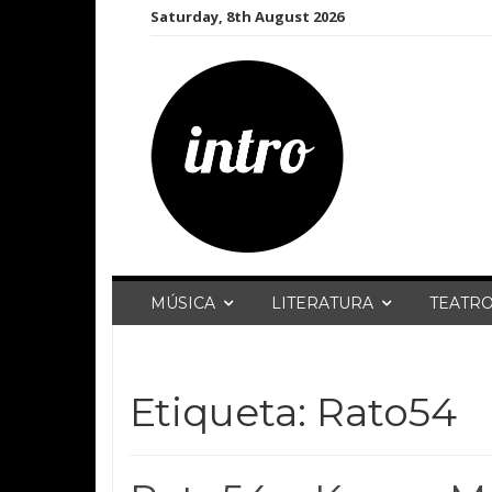
Skip
Saturday, 8th August 2026
to
content
MÚSICA
LITERATURA
TEATR
Etiqueta:
Rato54