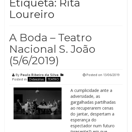
Etiqueta:
Rita
Loureiro
A Boda – Teatro
Nacional S. João
(5/6/2019)
By
Paulo Ribeiro da Silva
Posted on
13/06/2019
Posted in
Didascálias
TEATRO
A cumplicidade ante a
adversidade, as
gargalhadas partilhadas
ao recuperarem cenas
do jantar, despertam a
esperança do
espectador num futuro
(presente?) em que,