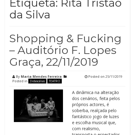
Etiqueta:
Rita Tristão
da Silva
Shopping & Fucking
– Auditório F. Lopes
Graça, 22/11/2019
By
Maria Mendes Ferreira
Posted on
25/11/2019
Posted in
Didascálias
TEATRO
A dinâmica na alteração
dos cenários, feita pelos
próprios actores, é
soberba, realçada pelo
fantástico jogo de luzes
e escolha musical que,
com realismo,
transporta o espectador