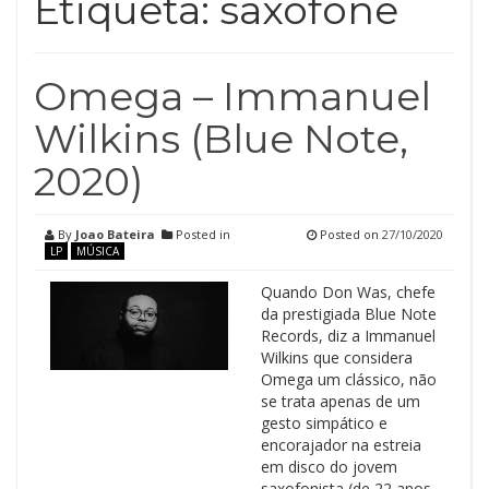
Etiqueta:
saxofone
Omega – Immanuel
Wilkins (Blue Note,
2020)
By
Joao Bateira
Posted in
Posted on
27/10/2020
LP
MÚSICA
Quando Don Was, chefe
da prestigiada Blue Note
Records, diz a Immanuel
Wilkins que considera
Omega um clássico, não
se trata apenas de um
gesto simpático e
encorajador na estreia
em disco do jovem
saxofonista (de 22 anos