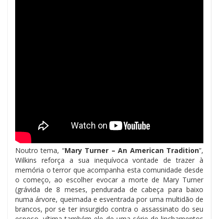
Noutro tema, “
Mary Turner – An American Tradition
”,
Wilkins reforça a sua inequívoca vontade de trazer à
memória o terror que acompanha esta comunidade desde
o começo, ao escolher evocar a morte de Mary Turner
(grávida de 8 meses, pendurada de cabeça para baixo
numa árvore, queimada e esventrada por uma multidão de
brancos, por se ter insurgido contra o assassinato do seu
esposo, vítima também ele de uma série de linchamentos