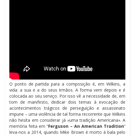
O ponto de partida para a composição é, em Wilkins, a
vida: a sua e a do seus Irmãos. A forma vem depois e é
colocada ao seu serviço. Por isso vê a necessidade de, em
tom de manifesto, dedicar dois temas à evocação de
acontecimentos trágicos de perseguição e assassinato
impune – uma violência de tal forma recorrente que Wilkins
não hesita em considerar já «uma tradição Americana». A
memória feita em “
Ferguson – An American Tradition
”
leva-nos a 2014, quando Mike Brown é morto à bala pelo