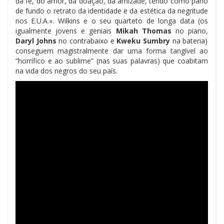
da fé, do amor, da doação, da amizade, tendo como pano
de fundo o retrato da identidade e da estética da negritude
nos E.U.A.». Wilkins e o seu quarteto de longa data (os
igualmente jovens e geniais
Mikah Thomas
no piano,
Daryl Johns
no contrabaixo e
Kweku Sumbry
na bateria)
conseguem magistralmente dar uma forma tangível ao
“horrífico e ao sublime” (nas suas palavras) que coabitam
na vida dos negros do seu país.