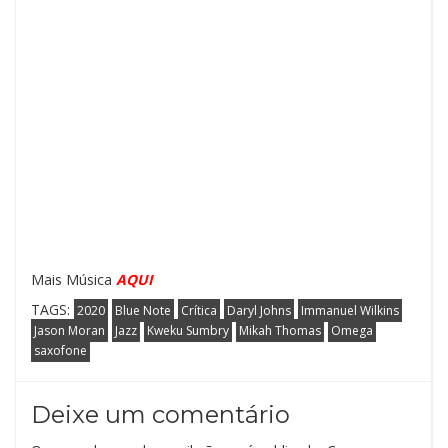
Mais Música
AQUI
TAGS:
2020
Blue Note
Crítica
Daryl Johns
Immanuel Wilkins
Jason Moran
Jazz
Kweku Sumbry
Mikah Thomas
Omega
saxofone
Deixe um comentário