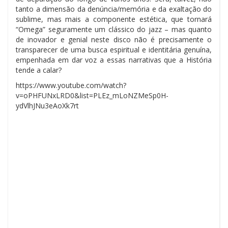
tanto a dimensão da denúncia/memória e da exaltação do
sublime, mas mais a componente estética, que tornará
“Omega” seguramente um clássico do jazz – mas quanto
de inovador e genial neste disco não é precisamente o
transparecer de uma busca espiritual e identitária genuína,
empenhada em dar voz a essas narrativas que a História
tende a calar?
https://www.youtube.com/watch?
v=oPHFUNxLRD0&list=PLEz_mLoNZMeSp0H-
ydVlhJNu3eAoXk7rt