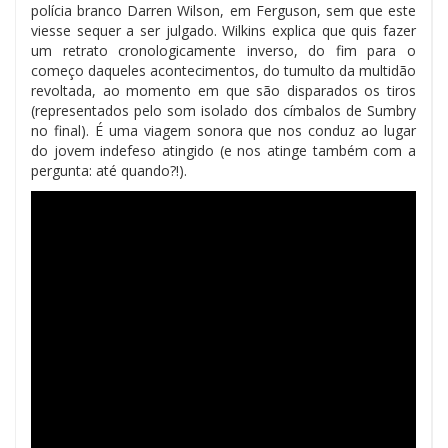
polícia branco Darren Wilson, em Ferguson, sem que este
viesse sequer a ser julgado. Wilkins explica que quis fazer
um retrato cronologicamente inverso, do fim para o
começo daqueles acontecimentos, do tumulto da multidão
revoltada, ao momento em que são disparados os tiros
(representados pelo som isolado dos címbalos de Sumbry
no final). É uma viagem sonora que nos conduz ao lugar
do jovem indefeso atingido (e nos atinge também com a
pergunta: até quando?!).