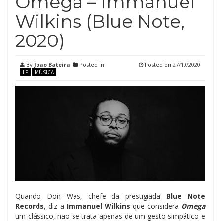
Omega – Immanuel
Wilkins (Blue Note,
2020)
By
Joao Bateira
Posted in
Posted on
27/10/2020
LP
MÚSICA
Quando Don Was, chefe da prestigiada
Blue Note
Records
, diz a
Immanuel Wilkins
que considera
Omega
um clássico, não se trata apenas de um gesto simpático e