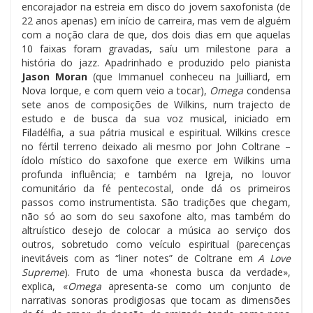
encorajador na estreia em disco do jovem saxofonista (de
22 anos apenas) em início de carreira, mas vem de alguém
com a noção clara de que, dos dois dias em que aquelas
10 faixas foram gravadas, saíu um milestone para a
história do jazz. Apadrinhado e produzido pelo pianista
Jason Moran
(que Immanuel conheceu na Juilliard, em
Nova Iorque, e com quem veio a tocar),
Omega
condensa
sete anos de composições de Wilkins, num trajecto de
estudo e de busca da sua voz musical, iniciado em
Filadélfia, a sua pátria musical e espiritual. Wilkins cresce
no fértil terreno deixado ali mesmo por John Coltrane –
ídolo místico do saxofone que exerce em Wilkins uma
profunda influência; e também na Igreja, no louvor
comunitário da fé pentecostal, onde dá os primeiros
passos como instrumentista. São tradições que chegam,
não só ao som do seu saxofone alto, mas também do
altruístico desejo de colocar a música ao serviço dos
outros, sobretudo como veículo espiritual (parecenças
inevitáveis com as “liner notes” de Coltrane em
A Love
Supreme
). Fruto de uma «honesta busca da verdade»,
explica, «
Omega
apresenta-se como um conjunto de
narrativas sonoras prodigiosas que tocam as dimensões