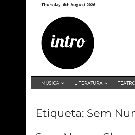
Skip
Thursday, 6th August 2026
to
content
MÚSICA
LITERATURA
TEATR
Etiqueta:
Sem Nun