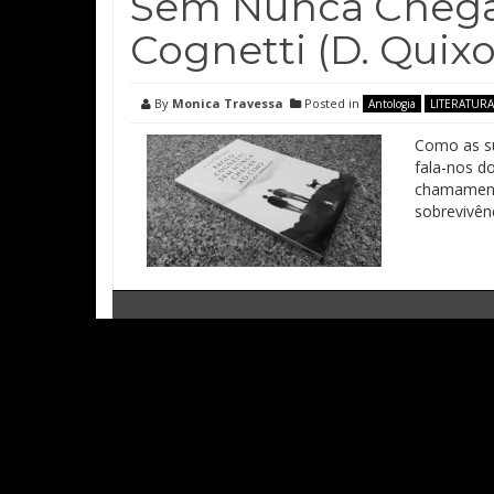
Sem Nunca Chegar
Cognetti (D. Quixo
By
Monica Travessa
Posted in
Antologia
LITERATURA
Como as su
fala-nos d
chamamento
sobrevivênc