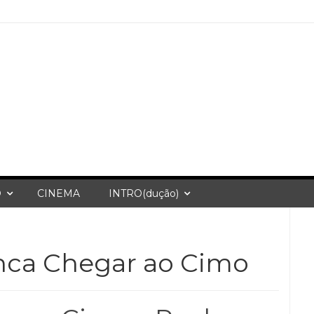
O
CINEMA
INTRO(dução)
ca Chegar ao Cimo